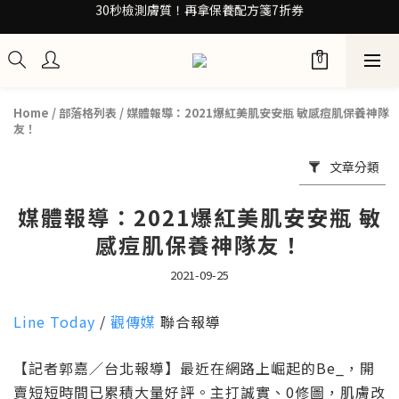
30秒檢測膚質！再拿保養配方箋7折券
加入Be友！獲取0元試用包
訂閱100+計畫 當筆即享8折優惠
30秒檢測膚質！再拿保養配方箋7折券
Home
/
部落格列表
/
媒體報導：2021爆紅美肌安安瓶 敏感痘肌保養神隊
友！
文章分類
媒體報導：2021爆紅美肌安安瓶 敏
感痘肌保養神隊友！
2021-09-25
Line Today
/
觀傳媒
聯合報導
【記者郭嘉／台北報導】最近在網路上崛起的Be_，開
賣短短時間已累積大量好評。主打誠實、0修圖，肌膚改