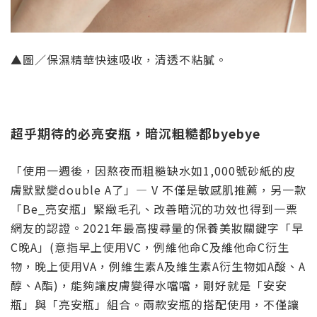
▲圖／保濕精華快速吸收，清透不粘膩。
超乎期待的必亮安瓶，暗沉粗糙都byebye
「使用一週後，因熬夜而粗糙缺水如1,000號砂紙的皮
膚默默變double A了」— V 不僅是敏感肌推薦，另一款
「Be_亮安瓶」緊緻毛孔、改善暗沉的功效也得到一票
網友的認證。2021年最高搜尋量的保養美妝關鍵字「早
C晚A」(意指早上使用VC，例維他命C及維他命C衍生
物，晚上使用VA，例維生素A及維生素A衍生物如A酸、A
醇、A酯)，能夠讓皮膚變得水噹噹，剛好就是「安安
瓶」與「亮安瓶」組合。兩款安瓶的搭配使用，不僅讓