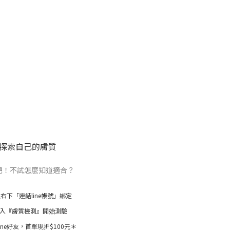
探索自己的膚質
吧！不試怎麼知道適合？
選右下「連結line帳號」綁定
輸入『膚質檢測』開始測驗
ine好友，首單現折$100元＊