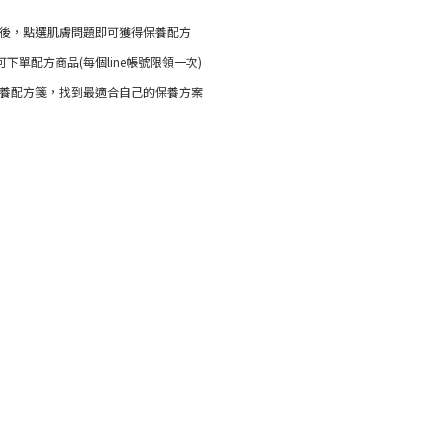
測後，點選肌膚問題即可獲得保養配方
可下單配方商品(每個line帳號限領一次)
保養配方箋，找到最適合自己的保養方案