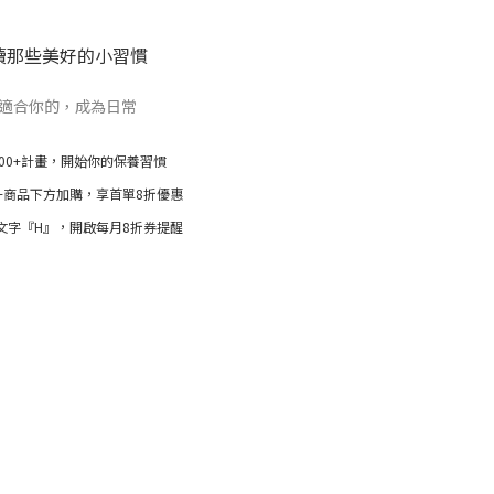
續那些美好的小習慣
適合你的，成為日常
100+計畫，開始你的保養習慣
00+商品下方加購，享首單8折優惠
輸入文字『H』，
開啟每月8折券提醒