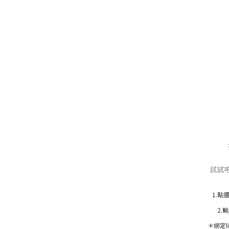
試試
1.點
2.
＊綁定l