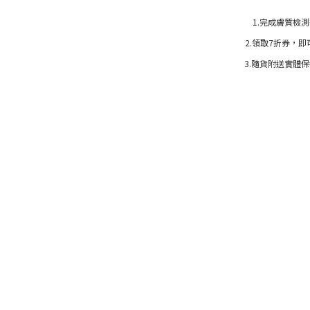
1.完成膚質檢
2.領取7折券，即
3.隨貨附送實體