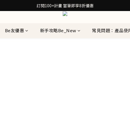
30秒檢測膚質！再拿保養配方箋7折券
訂閱100+計畫 當筆即享8折優惠
30秒檢測膚質！再拿保養配方箋7折券
Be友優惠
新手攻略Be_New
常見問題：產品使