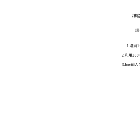
持
讓
1.購買
2.利用1
3.line