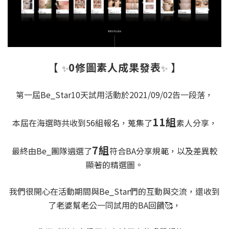
【
0修圖素人成果發表
】
✨
✨
第一屆Be_Star10天試用活動於2021/09/02告一段落，
11組
本屆在海選時共收到56組報名，蒐集了
素人分享，
7組
最終由Be_團隊遴選了
符合BA分享規範，以及差異較
顯著的精選圖。
我們很開心在活動期間與Be_Star們的互動與交流，還收到
了老婆幫老公一同試用的BA回饋🥰，