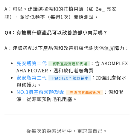
A：可以。建議選擇溫和的花植果酸（如 Be_ 亮安
瓶），並從低頻率（每週1次）開始測試。
Q4：有推薦什麼產品可以改善臉部小肉芽嗎？
A：建議搭配以下產品溫和改善肌膚代謝與保濕屏障力：
亮安瓶第二代
：含 AKOMPLEX
實驗室證實溫和代謝
AHA FLOWER，溫和軟化老廢角質。
安安瓶第二代
：加強肌膚保水
PatcH2O™ 強效補水
與修護力。
NO.3氨基酸潔顏凝露
：溫和潔
高濃度氨基酸配方
淨，從源頭預防毛孔阻塞。
從每次的探索過程中，更認識自己。