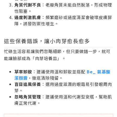
角質代謝不良
：老廢角質未能自然脫落，形成物理
性阻塞。
過度刺激肌膚
：頻繁磨砂或過度清潔會破壞皮膚屏
障，誘發防禦性增生。
這些保養錯誤，讓小肉芽愈長愈多
忙碌生活容易讓我們忽略細節，但只要做錯一步，就可
能讓臉部成為「肉芽培養皿」。
草率卸妝
：建議使用溫和卸妝並搭配
Be_ 氨基酸
潔顏露
，徹底清除殘留。
盲目追風保養
：選用過度滋潤的眼霜易引發眼周肉
芽。
忽略角質管理
：建議使用溫和代謝型安瓶，幫助肌
膚正常代謝。