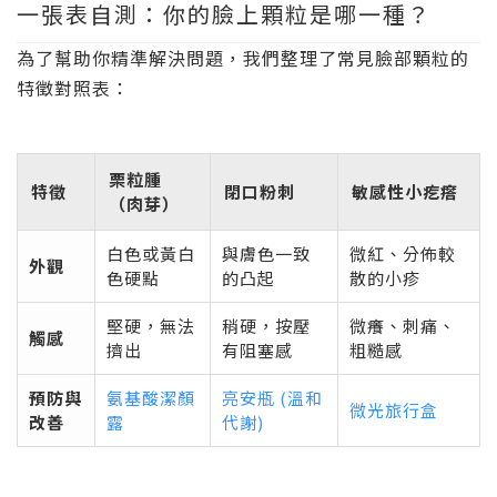
一張表自測：你的臉上顆粒是哪一種？
為了幫助你精準解決問題，我們整理了常見臉部顆粒的
特徵對照表：
栗粒腫
特徵
閉口粉刺
敏感性小疙瘩
（肉芽）
白色或黃白
與膚色一致
微紅、分佈較
外觀
色硬點
的凸起
散的小疹
堅硬，無法
稍硬，按壓
微癢、刺痛、
觸感
擠出
有阻塞感
粗糙感
預防與
氨基酸潔顏
亮安瓶 (溫和
微光旅行盒
改善
露
代謝)