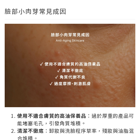
臉部小肉芽常見成因
使用不適合膚質的高油保養品
：過於厚重的產品可
能堵塞毛孔，引發角質堆積。
清潔不徹底
：卸妝與洗臉程序草率，殘妝與油脂混
合堆積。