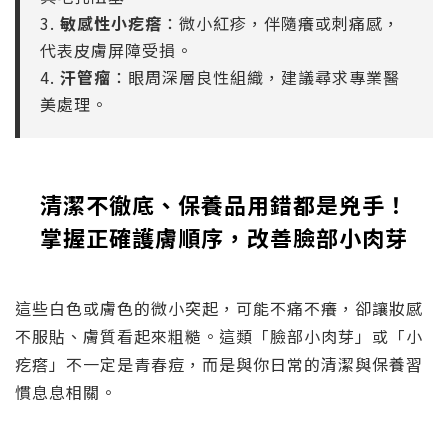
3.
敏感性小疙瘩
：微小紅疹，伴隨癢或刺痛感，
代表皮膚屏障受損。
4.
汗管瘤
：眼周深層良性組織，建議尋求專業醫
美處理。
清潔不徹底、保養品用錯都是兇手！
掌握正確護膚順序，改善臉部小肉芽
這些白色或膚色的微小突起，可能不痛不癢，卻讓妝感
不服貼、膚質看起來粗糙。這類「臉部小肉芽」或「小
疙瘩」不一定是青春痘，而是與你日常的清潔與保養習
慣息息相關。