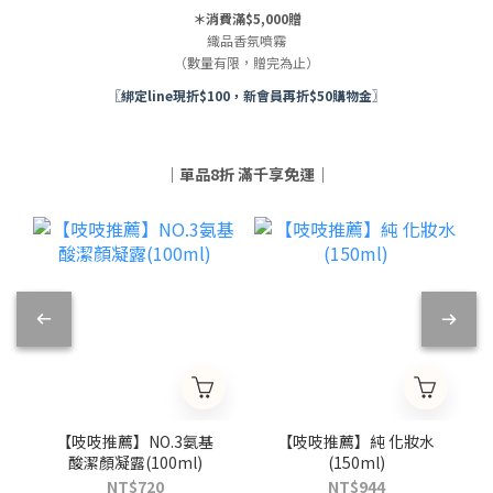
＊消費滿$5,000贈
織品香氛噴霧
（數量有限，贈完為止）
〖綁定line現折$100，新會員再折$50購物金〗
｜單品8折 滿千享免運｜
【吱吱推薦】NO.3氨基
【吱吱推薦】純 化妝水
酸潔顏凝露(100ml)
(150ml)
NT$720
NT$944