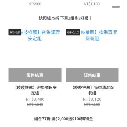
NT$900
NT$1,180
｜快閃組75折 下單1組拿3好禮｜
6/5-6/8
6/9-6/12
販售結束
販售結束
【吱吱推薦】密集調理安
【吱吱推薦】換季清潔保
定組
養組
NT$3,480
NT$3,120
NT$4,640
NT$4,160
｜
組合77折 滿$2,000送$100購物金｜