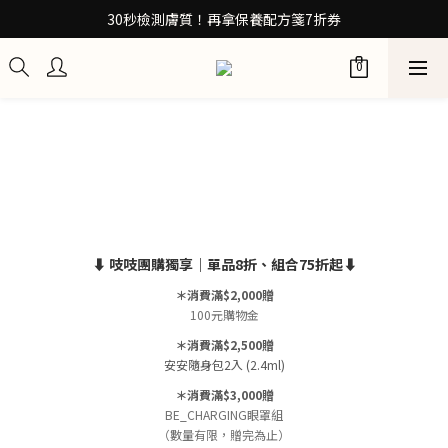
30秒檢測膚質！再拿保養配方箋7折券
30秒檢測膚質！再拿保養配方箋7折券
加入Be友！獲取0元試用包
訂閱100+計畫 當筆即享8折優惠
30秒檢測膚質！再拿保養配方箋7折券
⬇ 吱吱團購獨享｜單品8折、組合75折起⬇
＊消費滿$2,000贈
100元購物金
＊消費滿$2,500贈
安安隨身包2入 (2.4ml)
＊消費滿$3,000贈
BE_CHARGING眼罩組
（數量有限，贈完為止）