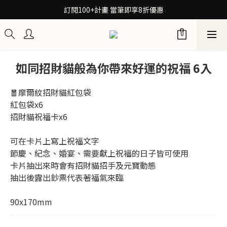
30秒檢測膚質！再拿保養配方箋7折券
訂閱100+計畫 當筆即享8折優惠
30秒檢測膚質！再拿保養配方箋7折券
如同招財貓般為你帶來好運的祝福 6入
🧧摩爾紋招財貓紅包袋
紅包袋x6
招財貓祝福卡x6
可在卡片上寫上祝福文字
節慶、紀念、婚宴、需要獻上祝福的日子皆可使用
卡片抽出來時會有招財貓招手及元寶動態
抽出後露出鈔票代表著福氣來臨
90x170mm