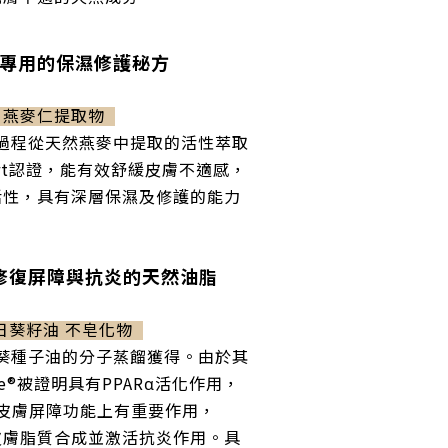
專用的保濕修護秘方
燕麥仁提取物
過程從天然燕麥中提取的活性萃取
ert認證，能有效舒緩皮膚不適感，
活性，具有深層保濕及修護的能力
修復屏障與抗炎的天然油脂
日葵籽油 不皂化物
葵種子油的分子蒸餾獲得。由於其
ne®被證明具有
PPARα
活化作用，
持皮膚屏障功能上有重要作用，
皮膚脂質合成並激活抗炎作用。具