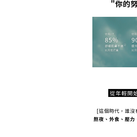
"你的
從年輕開
[這個時代，誰沒
熬夜、外食、壓力