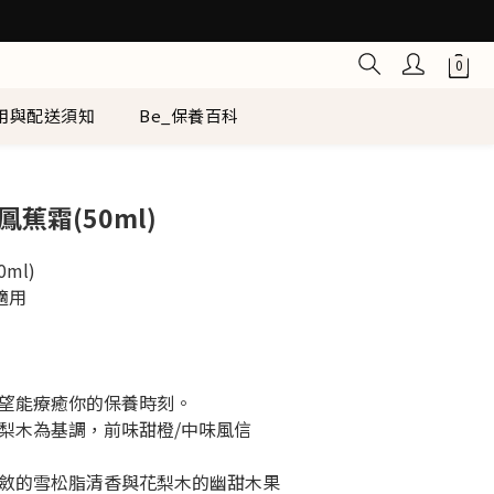
用與配送須知
Be_保養百科
立即購買
蕉霜(50ml)
ml)
適用
1
望能療癒你的保養時刻。
梨木為基調，前味甜橙/中味風信
斂的雪松脂清香與花梨木的幽甜木果