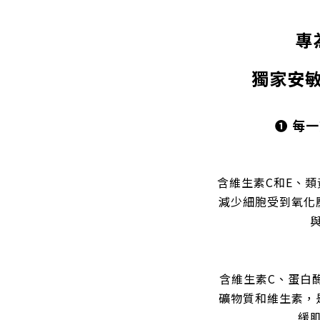
專
獨家安
❶ 每
含維生素C和E、
減少細胞受到氧化
含維生素C、蛋白
礦物質和維生素，
緩