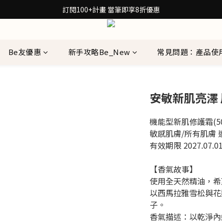
30秒檢測膚質！再拿保養配方箋7折券
訂閱100+計畫 當筆即享8折優惠
30秒檢測膚質！再拿保養配方箋7折券
Be友優惠
新手攻略Be_New
常見問題：產品使
安敏新肌亮澤 鳳
機能型新肌修護霜(50
敏感肌膚/所有肌膚 
有效期限 2027.07.0
【香氣故事】
使用全天然精油，希
以西馬拉雅雪松與花
子。
香氣描述：以乾淨內