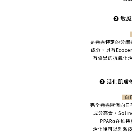
❷
敏感
是通過特定的分餾
成分，具有Ecoc
有優異的抗氧化
❸
活化肌膚
向
完全通過歐洲向日
成分高貴，Soli
PPARα在維
活化後可以刺激