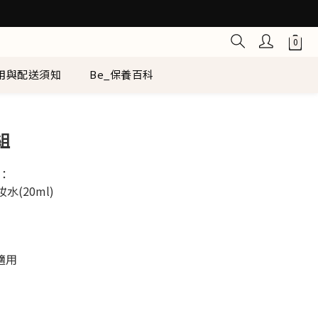
用與配送須知
Be_保養百科
立即購買
組
：
水(20ml) 
適用
1