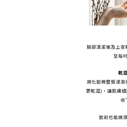
臉部清潔後及上安
至每
乾
將化妝棉整張浸濕
更乾澀)，讓肌膚
收
妝前也能做