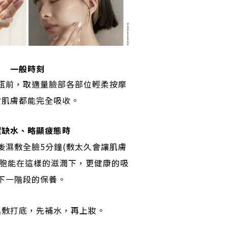
一般時刻
瓶前，取適量臉部各部位輕柔按摩
吋肌膚都能完全吸收。
澀缺水、略顯疲態時
後濕敷全臉5分鐘(敷太久會讓肌膚
細胞能在這樣的滋潤下，更健康的吸
下一階段的保養。
濕敷打底，先補水，再上妝。