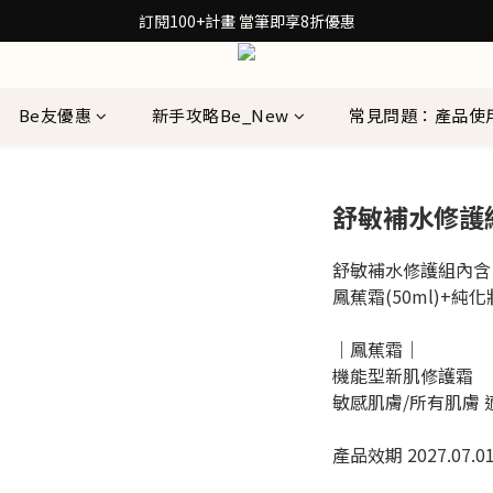
30秒檢測膚質！再拿保養配方箋7折券
訂閱100+計畫 當筆即享8折優惠
30秒檢測膚質！再拿保養配方箋7折券
Be友優惠
新手攻略Be_New
常見問題：產品使
舒敏補水修護
舒敏補水修護組內含
鳳蕉霜(50ml)+純化妝
｜鳳蕉霜｜
機能型新肌修護霜
敏感肌膚/所有肌膚 
產品效期 2027.07.0