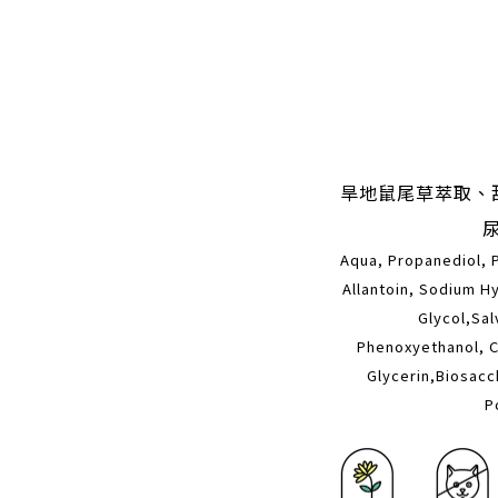
旱地鼠尾草萃取、
Aqua, Propanediol, 
Allantoin, Sodium H
Glycol,Sal
Phenoxyethanol, Ca
Glycerin,Biosac
P