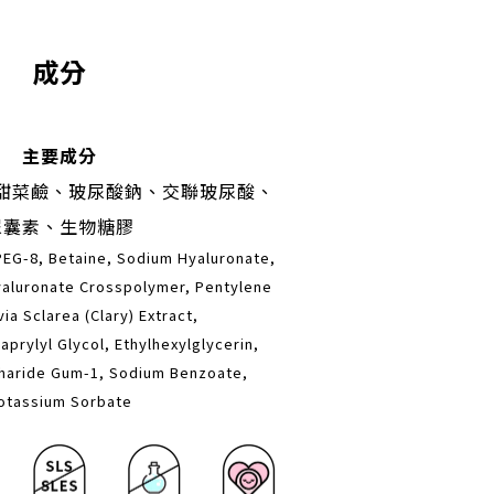
成分
主要成分
甜菜鹼、玻尿酸鈉、交聯玻尿酸、
尿囊素、生物糖膠
PEG-8, Betaine, Sodium Hyaluronate,
yaluronate Crosspolymer, Pentylene
via Sclarea (Clary) Extract,
prylyl Glycol, Ethylhexylglycerin,
charide Gum-1, Sodium Benzoate,
otassium Sorbate