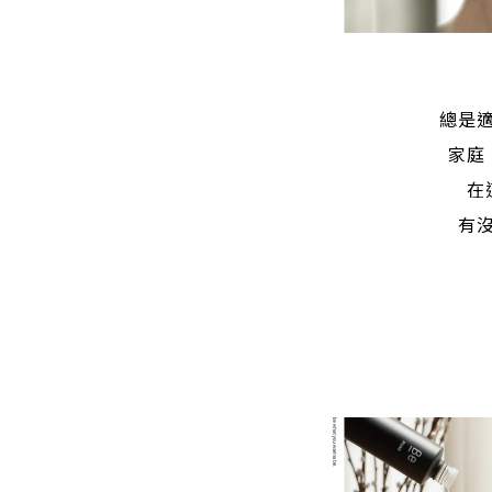
總是
家庭
在
有