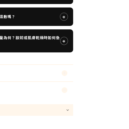
+
濕敷嗎？
量為何？妝前或肌膚乾燥時如何急
+