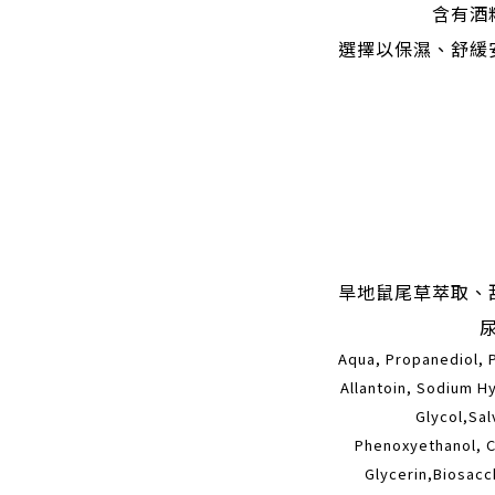
含有酒
選擇以保濕、舒緩
旱地鼠尾草萃取、
Aqua, Propanediol, 
Allantoin, Sodium H
Glycol,Sal
Phenoxyethanol, Ca
Glycerin,Biosac