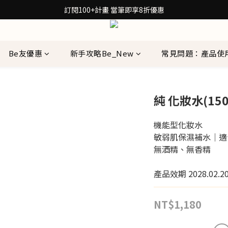
30秒檢測膚質！再拿保養配方箋7折券
訂閱100+計畫 當筆即享8折優惠
30秒檢測膚質！再拿保養配方箋7折券
Be友優惠
新手攻略Be_New
常見問題：產品使
純 化妝水(150
機能型化妝水
敏弱肌保濕補水｜適
無酒精、無香精
產品效期 2028.02.2
NT$1,180