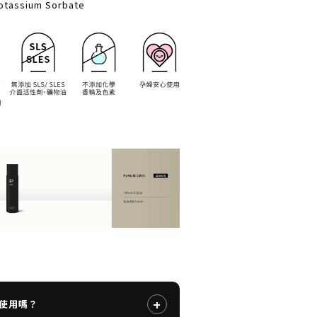
otassium Sorbate
+
使用嗎？