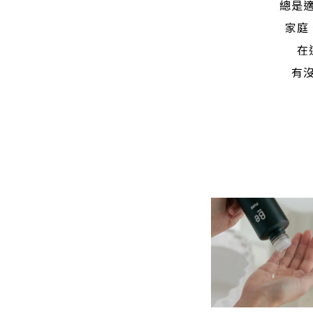
總是
家庭
在
有