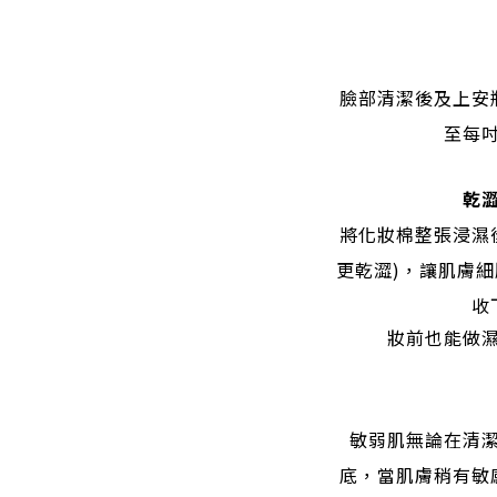
臉部清潔後及上安
至每
乾
將化妝棉整張浸濕
更乾澀)，讓肌膚
收
妝前也能做
敏弱肌無論在清
底，當肌膚稍有敏