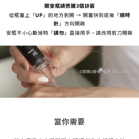
開安瓶請把握3個訣竅
從瓶蓋上「
UP
」的地方剝開 →
開蓋快到底後「
順時
針
」方向開啟
安瓶
不小心斷掉時「
請勿
」直接用手，請改用剪刀開啟
當你需要