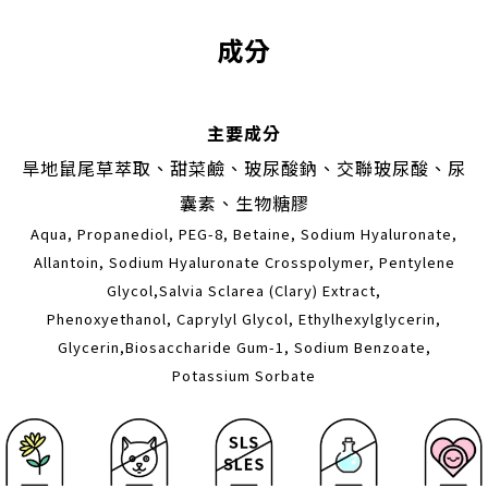
成分
主要成分
旱地鼠尾草萃取、甜菜鹼、玻尿酸鈉、交聯玻尿酸、尿
囊素、生物糖膠
Aqua, Propanediol, PEG-8, Betaine, Sodium Hyaluronate,
Allantoin, Sodium Hyaluronate Crosspolymer, Pentylene
Glycol,Salvia Sclarea (Clary) Extract,
Phenoxyethanol, Caprylyl Glycol, Ethylhexylglycerin,
Glycerin,Biosaccharide Gum-1, Sodium Benzoate,
Potassium Sorbate