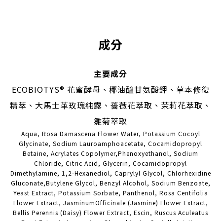
成分
主要成分
ECOBIOTYS® 花蜜酵母、椰油醯甘氨酸鉀、草本修復
精萃、大馬士革玫瑰純露、薔薇花萃取、茉莉花萃取、
雛菊萃取
Aqua, Rosa Damascena Flower Water, Potassium Cocoyl
立即購買
Glycinate, Sodium Lauroamphoacetate, Cocamidopropyl
Betaine, Acrylates Copolymer,Phenoxyethanol, Sodium
Chloride, Citric Acid, Glycerin, Cocamidopropyl
Dimethylamine, 1,2-Hexanediol, Caprylyl Glycol, Chlorhexidine
Gluconate,Butylene Glycol, Benzyl Alcohol, Sodium Benzoate,
Yeast Extract, Potassium Sorbate, Panthenol, Rosa Centifolia
Flower Extract, JasminumOfficinale (Jasmine) Flower Extract,
Bellis Perennis (Daisy) Flower Extract, Escin, Ruscus Aculeatus