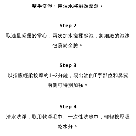
雙手洗淨，
用溫水將臉頰潤濕。
Step 2
取適量凝露於掌心，兩次加水搓揉起泡，將細緻的泡沫
。
包覆於全臉
Step 3
以指腹輕柔按摩約
1~2
分鐘，易出油的
T
字部位和鼻翼
。
兩側可特別加強
Step 4
清水洗淨，取用乾淨毛巾、一次性洗臉巾，輕輕按壓吸
。
乾水分