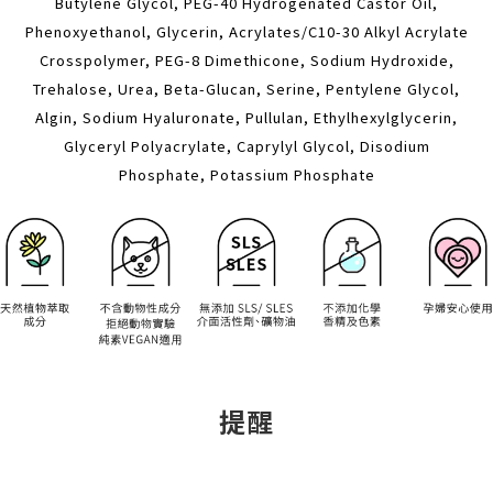
Butylene Glycol, PEG-40 Hydrogenated Castor Oil,
Phenoxyethanol, Glycerin, Acrylates/C10-30 Alkyl Acrylate
Crosspolymer, PEG-8 Dimethicone, Sodium Hydroxide,
Trehalose, Urea, Beta-Glucan, Serine, Pentylene Glycol,
Algin, Sodium Hyaluronate, Pullulan, Ethylhexylglycerin,
Glyceryl Polyacrylate, Caprylyl Glycol, Disodium
Phosphate, Potassium Phosphate
提醒