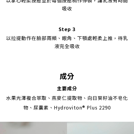
以掌心輕柔按壓
並於每個按壓稍作停頓，讓乳液有時間
吸收
Step 3
以拉提動作在臉部兩頰、眼角、下顎處輕柔上推，待乳
液完全吸收
成分
主要成分
水果光澤複合萃取、燕麥仁提取物、向日葵籽油不皂化
物、尿囊素、Hydroviton® Plus 2290