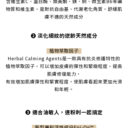
含維生素C、蛋白酶、類黃酮、鎂、銅、微生素B6等礦
物質和維生素，是對抗自由基、代謝老化角質，舒緩肌
膚不適的天然成分
❷
淡化細紋的逆齡天然成分
植物萃取因子
Herbal Calming Agents是一款具有抗炎修護特性的
植物萃取因子，可以增加皮膚的彈性和緊緻程度，提高
肌膚修復能力，
有效增加肌膚彈性和緊實程度，
使肌膚看起來更加光滑
和年輕。
❸ 適合油敏人，連粉刺一起搞定
新型專利活性成分Epi-On™