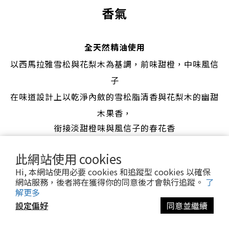
香氣
全天然精油使用
以西馬拉雅雪松與花梨木為基調，前味甜橙，中味風信
子
在味道設計上以乾淨內斂的雪松脂清香與花梨木的幽甜
木果香，
銜接淡甜橙味與風信子的春花香
此網站使用 cookies
Hi, 本網站使用必要 cookies 和追蹤型 cookies 以確保
備註
網站服務，後者將在獲得你的同意後才會執行追蹤。
了
➀ Be_所有產品皆專為敏感肌設計，在研發過程即考量敏感肌肌膚
解更多
問題而精心挑選合適成分
設定偏好
同意並繼續
➁ 於產品上架前Be_徵集16位敏弱肌體驗產品，試用者中有12位
在肌膚稍有敏感反應狀態下使用鳳蕉霜，並在第二天即舒緩不適症