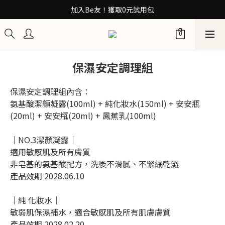
30秒檢測膚質！再拿保養配方箋7折券
加入Be友！獲取0元試用包
訂閱100+計畫 當筆即享8折優惠
30秒檢測膚質！再拿保養配方箋7折券
保濕安定調理組
保濕安定調理組內含：
氨基酸潔顏凝露(100ml) + 純化妝水(150ml) + 安安瓶
(20ml) + 安安瓶(20ml) + 鳳蕉乳(100ml)
｜NO.3潔顏凝露｜
適用敏感肌及所有膚質
非皂基的氨基酸配方，洗後不滑膩、不緊繃乾澀
產品效期 2028.06.10
｜純 化妝水｜
敏弱肌保濕補水，適合敏感肌及所有肌膚膚質
產品效期 2028.02.20