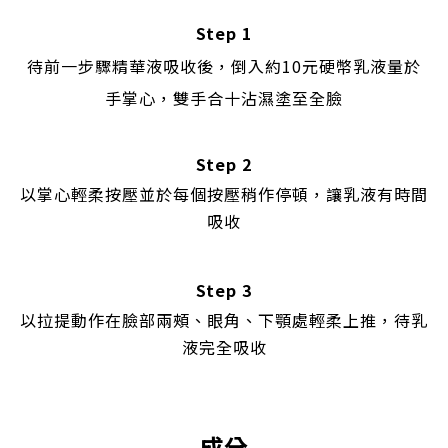
Step 1
待前一步驟精華液吸收後，倒入約10元硬幣乳液量於
手掌心，雙手合十沾濕塗至全臉
Step 2
以掌心輕柔按壓
並於每個按壓稍作停頓，讓乳液有時間
吸收
Step 3
以拉提動作在臉部兩頰、眼角、下顎處輕柔上推，待乳
液完全吸收
成分