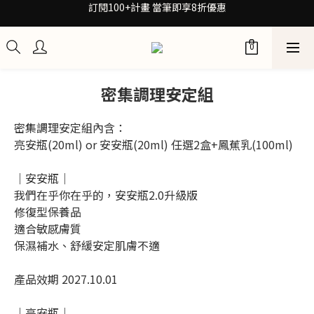
30秒檢測膚質！再拿保養配方箋7折券
30秒檢測膚質！再拿保養配方箋7折券
加入Be友！獲取0元試用包
訂閱100+計畫 當筆即享8折優惠
密集調理安定組
30秒檢測膚質！再拿保養配方箋7折券
密集調理安定組內含：
亮安瓶(20ml) or 安安瓶(20ml) 任選2盒+鳳蕉乳(100ml)
｜安安瓶｜
我們在乎你在乎的，安安瓶2.0升級版
修復型保養品
適合敏感膚質
保濕補水、舒緩安定肌膚不適
產品效期 2027.10.01
｜亮安瓶｜