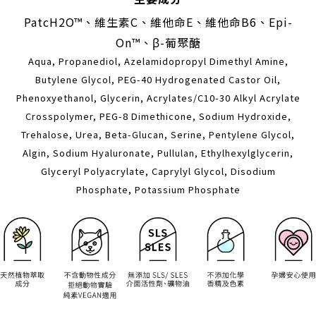
PatcH2O™
、
維生素C、維他命E、維他命B6、Epi-
On™、β-葡聚醣
Aqua, Propanediol, Azelamidopropyl Dimethyl Amine,
Butylene Glycol, PEG-40 Hydrogenated Castor Oil,
Phenoxyethanol, Glycerin, Acrylates/C10-30 Alkyl Acrylate
Crosspolymer, PEG-8 Dimethicone, Sodium Hydroxide,
Trehalose, Urea, Beta-Glucan, Serine, Pentylene Glycol,
Algin, Sodium Hyaluronate, Pullulan, Ethylhexylglycerin,
Glyceryl Polyacrylate, Caprylyl Glycol, Disodium
Phosphate, Potassium Phosphate