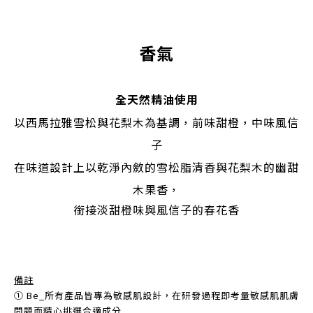
香氣
全天然精油使用
以西馬拉雅雪松與花梨木為基調，前味甜橙，中味風信
子
在味道設計上以乾淨內斂的雪松脂清香與花梨木的幽甜
木果香，
銜接淡甜橙味與風信子的春花香
備註
➀ Be_所有產品皆專為敏感肌設計，在研發過程即考量敏感肌肌膚
問題而精心挑選合適成分