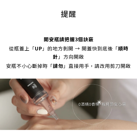
提醒
開安瓶請把握3個訣竅
從瓶蓋上「
UP
」的地方剝開 →
開蓋快到底後「
順時
針
」方向開啟
安瓶
不小心斷掉時「
請勿
」直接用手，請改用剪刀開啟