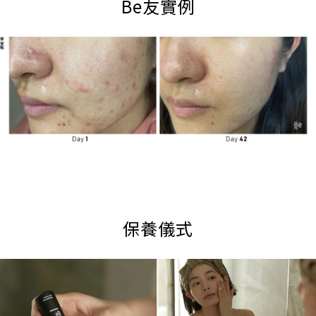
Be友實例
保養儀式