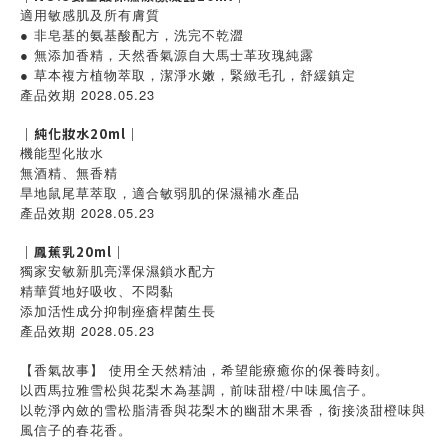
適用敏感肌及所有膚質
● 非皂基的氨基酸配方，洗完不乾澀
● 無添加香精，天然香氣源自大馬士革玫瑰純露
● 草本複方植物萃取，潔淨水嫩，緊緻毛孔，舒緩鎮定
產品效期 2028.05.23
｜純化妝水20ml｜
機能型化妝水
無酒精、無香精
旱地鼠尾草萃取，適合敏弱肌的保濕補水產品
產品效期 2028.05.23
｜鳳蕉乳20ml｜
獨家安敏新肌亮澤保濕鎖水配方
精華質地好吸收、不悶黏
添加活性成分抑制痤瘡桿菌生長
產品效期 2028.05.23
【香氣故事】 使用全天然精油，希望能療癒你的保養時刻。
以西馬拉雅雪松與花梨木為基調，前味甜橙/中味風信子。
以乾淨內斂的雪松脂清香與花梨木的幽甜木果香，銜接淡甜橙味與
風信子的春花香。