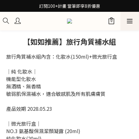
訂閱100+計畫 當筆即享8折優惠
30秒檢測膚質！再拿保養配方箋7折券
30秒檢測膚質！再拿保養配方箋7折券
【如如推薦】旅行角質補水組
旅行角質補水組內含：化妝水(150ml)+微光旅行盒
｜純 化妝水｜
機能型化妝水
無酒精、無香精
敏弱肌保濕補水，適合敏感肌及所有肌膚膚質
產品效期 2028.05.23
｜微光旅行盒｜
NO.3 氨基酸保濕潔顏凝露 (20ml) 
純化妝水(20ml) 