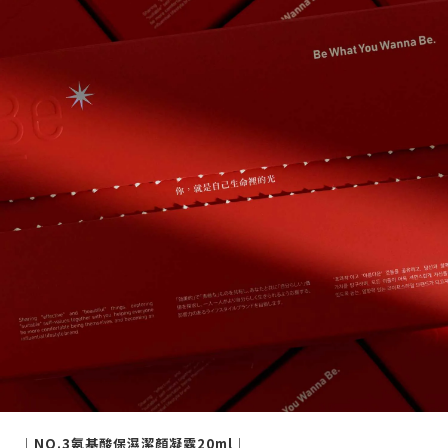
｜NO.3氨基酸保濕潔顏凝露20ml｜