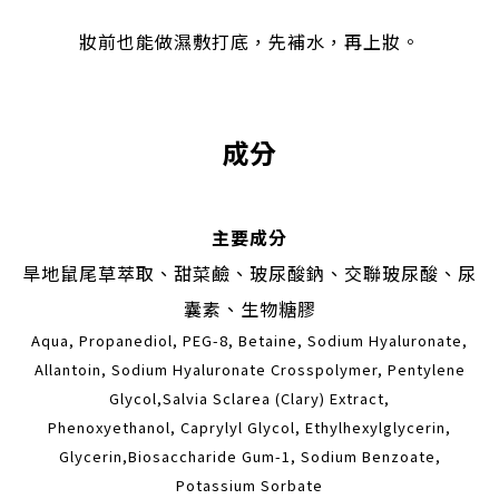
妝前也能做濕敷打底，先補水，再上妝。
成分
主要成分
旱地鼠尾草萃取、甜菜鹼、玻尿酸鈉、交聯玻尿酸、尿
囊素、生物糖膠
Aqua, Propanediol, PEG-8, Betaine, Sodium Hyaluronate,
Allantoin, Sodium Hyaluronate Crosspolymer, Pentylene
Glycol,Salvia Sclarea (Clary) Extract,
Phenoxyethanol, Caprylyl Glycol, Ethylhexylglycerin,
Glycerin,Biosaccharide Gum-1, Sodium Benzoate,
Potassium Sorbate