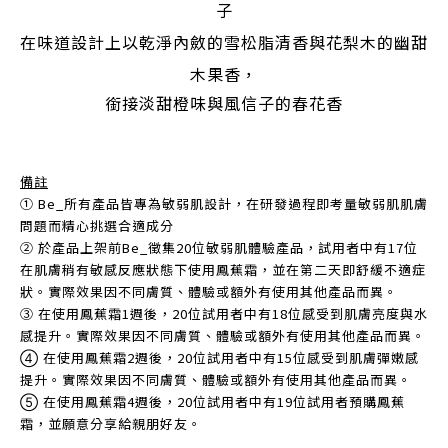
子
在味道設計上以乾淨內斂的雪松脂清香與花梨木的幽甜
木果香，
銜接淡甜橙味與風信子的春花香
備註
➀ Be_所有產品皆專為敏弱肌設計，在研發過程即考量敏弱肌肌膚
問題而精心挑選合適成分
➁ 於產品上架前Be_徵集20位敏弱肌體驗產品，試用者中有17位
在肌膚稍有敏感反應狀態下使用鳳蕉霜，並在第二天即舒緩不適症
狀。實際效果因不同膚質、體驗或額外有使用其他產品而異。
➂ 在使用鳳蕉霜1週後，20位試用者中有18位感受到肌膚亮度與水
感提升。實際效果因不同膚質、體驗或額外有使用其他產品而異。
➃ 在使用鳳蕉霜2週後，20位試用者中有15位感受到肌膚彈嫩感
提升。實際效果因不同膚質、體驗或額外有使用其他產品而異。
➄ 在使用鳳蕉霜4週後，20位試用者中有19位試用者預購鳳蕉
霜，並願意分享給親朋好友。