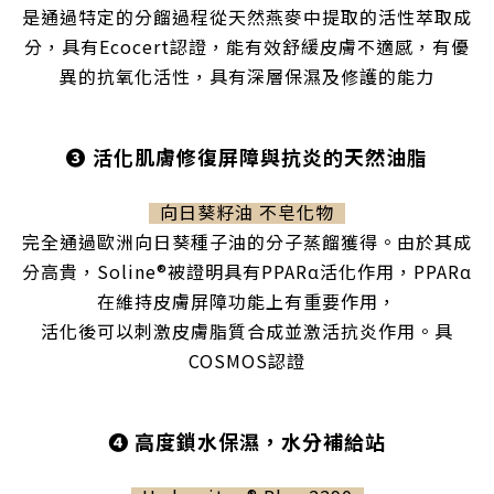
是通過特定的分餾過程從天然燕麥中提取的活性萃取成
分，具有Ecocert認證，能有效舒緩皮膚不適感，有優
異的抗氧化活性，具有深層保濕及修護的能力
❸
活化肌膚修復屏障與抗炎的天然油脂
向日葵籽油 不皂化物
完全通過歐洲向日葵種子油的分子蒸餾獲得。由於其成
分高貴，Soline®被證明具有
PPARα
活化作用，PPARα
在維持皮膚屏障功能上有重要作用，
活化後可以刺激皮膚脂質合成並激活抗炎作用。具
COSMOS認證
❹
高度鎖水保濕，水分補給站
立即購買