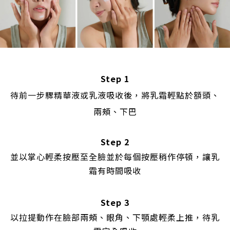
Step 1
待前一步驟精華液或乳液吸收後，將乳霜輕點於額頭、
兩頰、下巴
Step 2
並以掌心輕柔按壓至全臉
並於每個按壓稍作停頓，讓乳
霜有時間吸收
Step 3
以拉提動作在臉部兩頰、眼角、下顎處輕柔上推，待乳