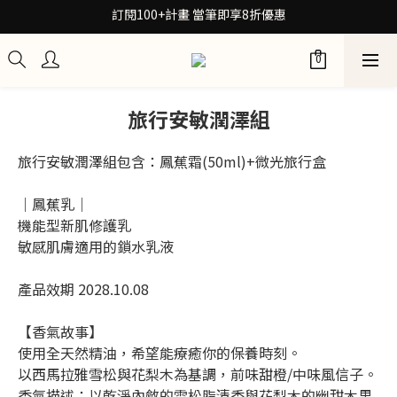
30秒檢測膚質！再拿保養配方箋7折券
30秒檢測膚質！再拿保養配方箋7折券
加入Be友！獲取0元試用包
訂閱100+計畫 當筆即享8折優惠
旅行安敏潤澤組
30秒檢測膚質！再拿保養配方箋7折券
旅行安敏潤澤組包含：鳳蕉霜(50ml)+微光旅行盒
｜鳳蕉乳｜
機能型新肌修護乳
敏感肌膚適用的鎖水乳液
產品效期 2028.10.08
【香氣故事】
使用全天然精油，希望能療癒你的保養時刻。
以西馬拉雅雪松與花梨木為基調，前味甜橙/中味風信子。
香氣描述：以乾淨內斂的雪松脂清香與花梨木的幽甜木果