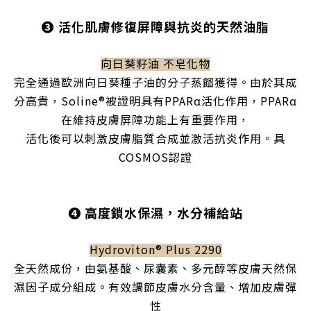
❸
活化肌膚修復屏障與抗炎的天然油脂
向日葵籽油 不皂化物
完全通過歐洲向日葵種子油的分子蒸餾獲得。由於其成
分高貴，Soline®被證明具有
PPARα
活化作用，PPARα
在維持皮膚屏障功能上有重要作用，
活化後可以刺激皮膚脂質合成並激活抗炎作用。具
COSMOS認證
❹
高度鎖水保濕，水分補給站
Hydroviton® Plus 2290
全天然成份，由氨基酸、尿囊素、多元醇等皮膚天然保
濕因子成分組成。有效調節皮膚水分含量、增加皮膚彈
性