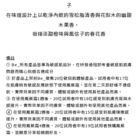
子
在味道設計上以乾淨內斂的雪松脂清香與花梨木的幽甜
木果香，
銜接淡甜橙味與風信子的春花香
備註
➀ Be_所有產品皆專為敏感肌設計，在研發過程即考量敏感肌肌膚
問題而精心挑選合適成分
➁ 於產品上架前Be_徵集20位敏弱肌體驗產品，試用者中有17位
在肌膚稍有敏感反應狀態下使用鳳蕉霜，並在第二天即舒緩不適症
狀。實際效果因不同膚質、體驗或額外有使用其他產品而異。
➂ 在使用鳳蕉霜1週後，20位試用者中有18位感受到肌膚亮度與水
感提升。實際效果因不同膚質、體驗或額外有使用其他產品而異。
➃ 在使用鳳蕉霜2週後，20位試用者中有15位感受到肌膚彈嫩感
提升。實際效果因不同膚質、體驗或額外有使用其他產品而異。
➄ 在使用鳳蕉霜4週後，20位試用者中有19位試用者預購鳳蕉
霜，並願意分享給親朋好友。