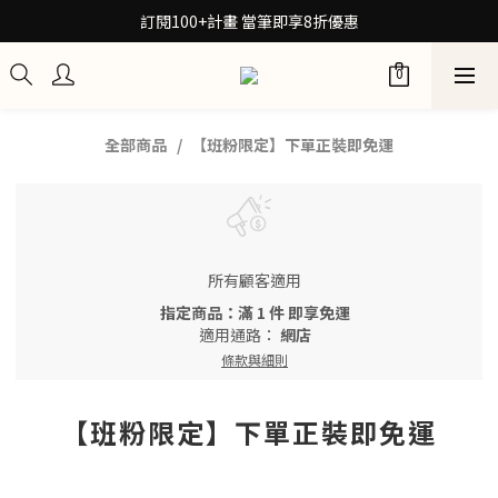
30秒檢測膚質！再拿保養配方箋7折券
訂閱100+計畫 當筆即享8折優惠
30秒檢測膚質！再拿保養配方箋7折券
全部商品
【班粉限定】下單正裝即免運
所有顧客適用
指定商品：滿 1 件 即享免運
適用通路：
網店
條款與細則
【班粉限定】下單正裝即免運