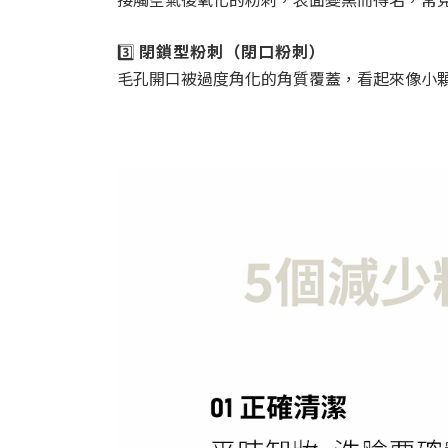
3️⃣
閉鎖型粉刺（閉口粉刺）
毛孔開口被過度角化的角質覆蓋，看起來像小