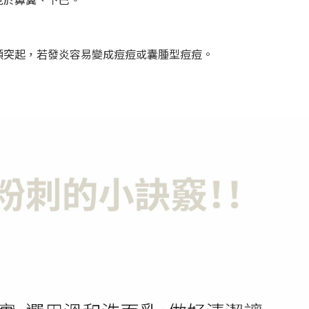
顆突起，若發炎容易變成痘痘或囊腫型痘痘。