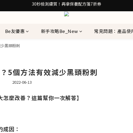
30秒檢測膚質！再拿保養配方箋7折券
加入Be友！獲取0元試用包
訂閱100+計畫 當筆即享8折優惠
30秒檢測膚質！再拿保養配方箋7折券
Be友優惠
新手攻略Be_New
常見問題：產品使
減少黑頭粉刺
？5個方法有效減少黑頭粉刺
2022-06-13
大怎麼改善？這篇幫你一次解答】
的成因：