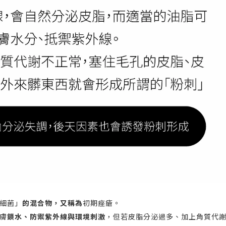
細菌」
的混合物，又稱為
初期痤瘡。
膚
鎖水、防禦紫外線與環境刺激
，但若皮脂分泌過多、加上角質代