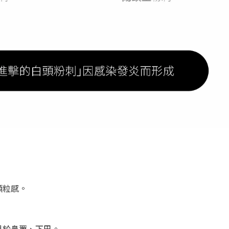
顆粒感。
見於鼻翼、下巴。