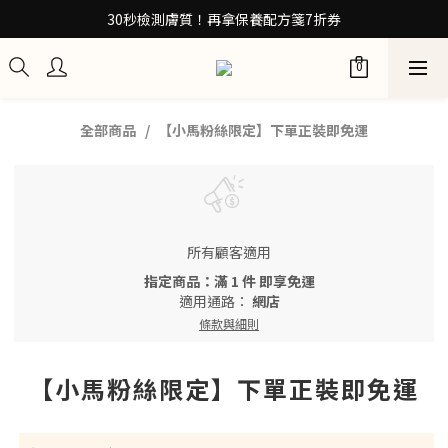
30秒檢測膚質！再拿保養配方箋7折券
30秒檢測膚質！再拿保養配方箋7折券
加入Be友！獲取0元試用包
訂閱100+計畫 當筆即享8折優惠
30秒檢測膚質！再拿保養配方箋7折券
全部商品
【小馬粉絲限定】下單正裝即免運
所有顧客適用
指定商品：滿 1 件 即享免運
適用通路：
網店
條款與細則
【小馬粉絲限定】下單正裝即免運